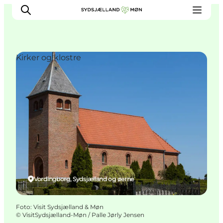
Kirker og klostre
Oplev
Byer og steder
Events
Spis
Overnat
Planlæg din tur
Vordingborg, Sydsjælland og øerne
Foto
:
Visit Sydsjælland & Møn
©
VisitSydsjælland-Møn / Palle Jørly Jensen