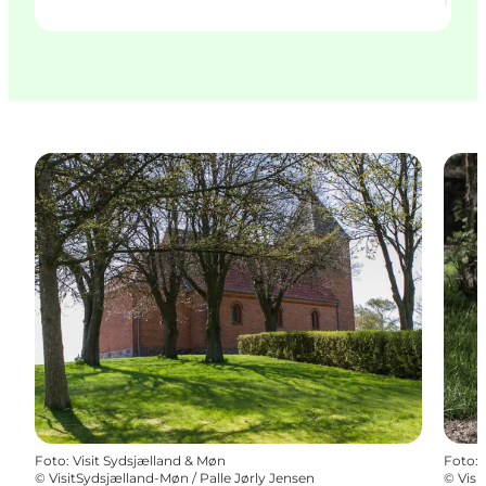
Foto
:
Visit Sydsjælland & Møn
Foto
:
©
VisitSydsjælland-Møn / Palle Jørly Jensen
©
Visi