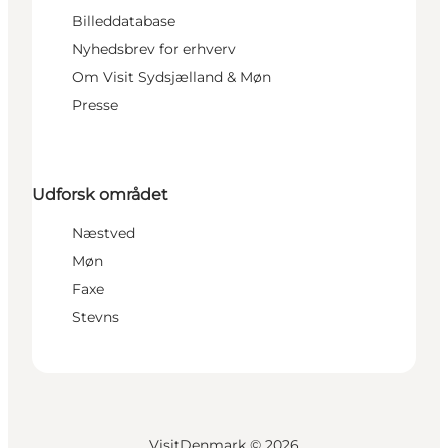
Billeddatabase
Nyhedsbrev for erhverv
Om Visit Sydsjælland & Møn
Presse
Udforsk området
Næstved
Møn
Faxe
Stevns
VisitDenmark ©
2026