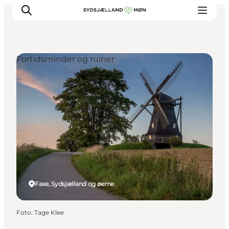
Fortidsminder og ruiner
Oplev
Byer og steder
Events
Spis
Overnat
Planlæg din tur
Faxe, Sydsjælland og øerne
Foto
:
Tage Klee