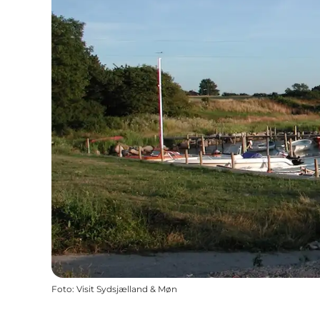
Foto
:
Visit Sydsjælland & Møn