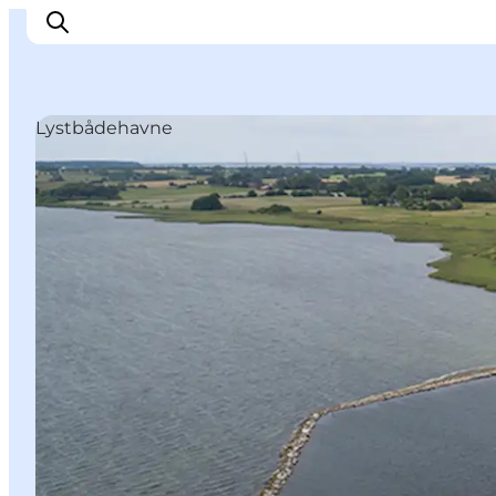
Lystbådehavne
Oplev
Byer og steder
Events
Spis
Overnat
Planlæg din tur