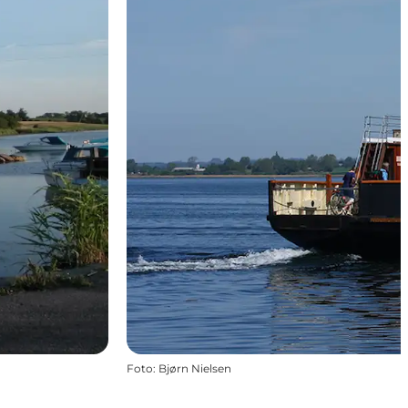
Foto
:
Bjørn Nielsen