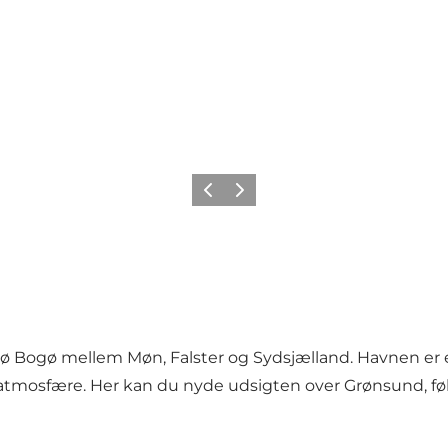
Forrige
Næste
ø Bogø mellem Møn, Falster og Sydsjælland. Havnen er et
tmosfære. Her kan du nyde udsigten over Grønsund, følg