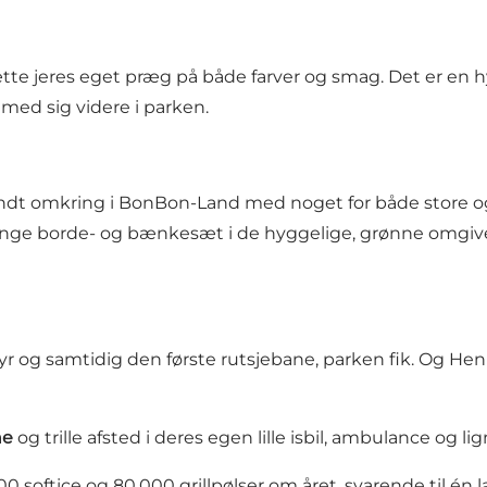
sætte jeres eget præg på både farver og smag. Det er en 
 med sig videre i parken.
 rundt omkring i BonBon-Land med noget for både store 
 borde- og bænkesæt i de hyggelige, grønne omgivel
dyr og samtidig den første rutsjebane, parken fik. Og H
ne
og trille afsted i deres egen lille isbil, ambulance og li
 softice og 80.000 grillpølser om året, svarende til én l