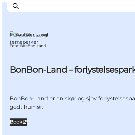
Forlystelses- og
temaparker
Foto
:
BonBon-Land
Oplev
Byer og steder
Events
BonBon-Land – forlystelsespark 
Spis
Overnat
Planlæg din tur
BonBon-Land er en skør og sjov forlystelsespar
godt humør.
Book