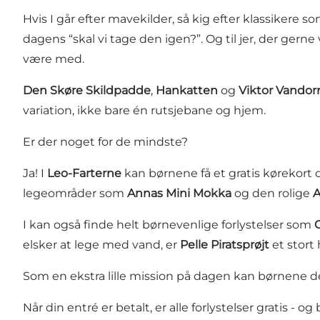
Hvis I går efter mavekilder, så kig efter klassikere s
dagens “skal vi tage den igen?”. Og til jer, der gerne
være med.
Den Skøre Skildpadde
,
Hankatten
og
Viktor Vando
variation, ikke bare én rutsjebane og hjem.
Er der noget for de mindste?
Ja! I
Leo-Farterne
kan børnene få et gratis kørekort 
legeområder som
Annas Mini Mokka
og den rolige
A
I kan også finde helt børnevenlige forlystelser som
elsker at lege med vand, er
Pelle Piratsprøjt
et stort
Som en ekstra lille mission på dagen kan børnene de
Når din entré er betalt, er alle forlystelser gratis - 