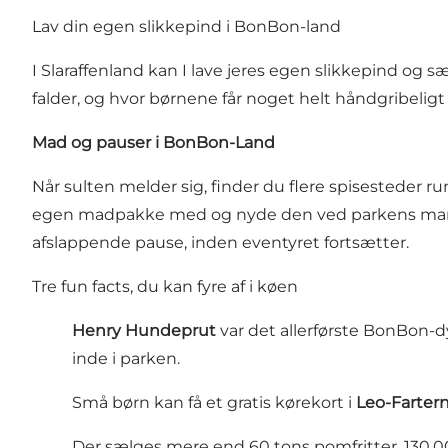
Lav din egen slikkepind i BonBon-land
I Slaraffenland kan I lave jeres egen slikkepind og 
falder, og hvor børnene får noget helt håndgribeligt
Mad og pauser i BonBon-Land
Når sulten melder sig, finder du flere spisesteder
egen madpakke med og nyde den ved parkens mange
afslappende pause, inden eventyret fortsætter.
Tre fun facts, du kan fyre af i køen
Henry Hundeprut
var det allerførste BonBon-
inde i parken.
Små børn kan få et gratis kørekort i
Leo-Farter
Der sælges mere end 60 tons pomfritter, 130.000