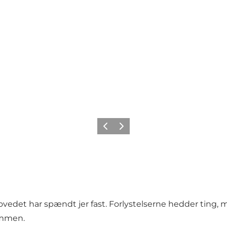
Forrige
Næste
det har spændt jer fast. Forlystelserne hedder ting, man 
sammen.