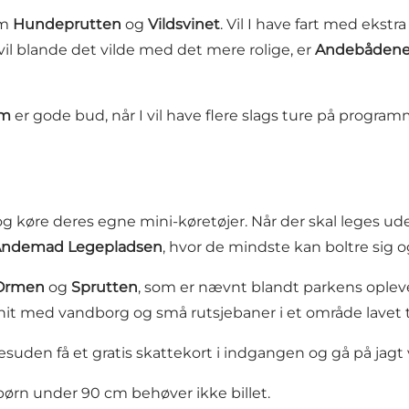
om
Hundeprutten
og
Vildsvinet
. Vil I have fart med ekstra
 vil blande det vilde med det mere rolige, er
Andebådene
rm
er gode bud, når I vil have flere slags ture på progra
og køre deres egne mini-køretøjer. Når der skal leges ud
ndemad Legepladsen
, hvor de mindste kan boltre sig 
Ormen
og
Sprutten
, som er nævnt blandt parkens oplevels
 hit med vandborg og små rutsjebaner i et område lavet t
suden få et gratis skattekort i indgangen og gå på jagt 
og børn under 90 cm behøver ikke billet.