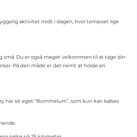
hyggelig aktivitet midt i dagen, hvor tempoet lige
og små. Du er også meget velkommen til at tage din
ser. På den måde er det nemt at holde en
enry har sit eget “Bummelum”, som kun kan købes
gnende.
ang pølse på 25 kilometer.