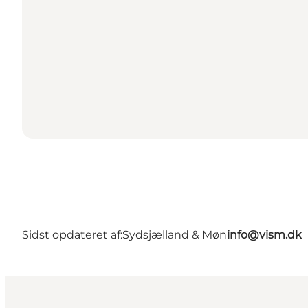
Sidst opdateret af:
Sydsjælland & Møn
info@vism.dk