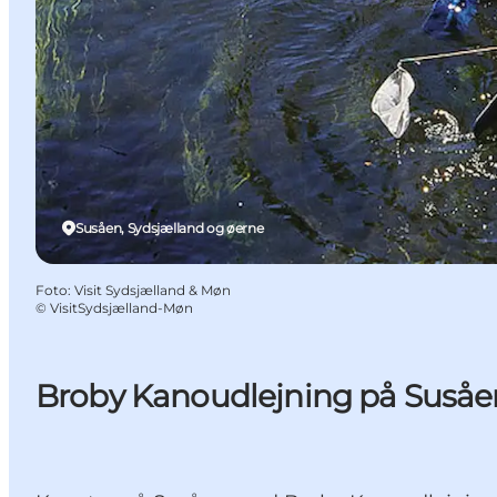
Susåen, Sydsjælland og øerne
Foto
:
Visit Sydsjælland & Møn
©
VisitSydsjælland-Møn
Broby Kanoudlejning på Susåe