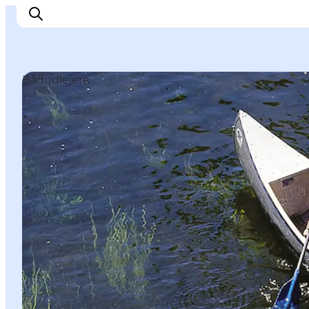
Bådudlejere
Oplev
Byer og steder
Events
Spis
Overnat
Planlæg din tur