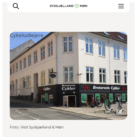
Cykeludlejere
Oplev
Byer og steder
Events
Spis
Overnat
Planlæg din tur
Foto
:
Visit Sydsjælland & Møn