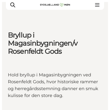
Bryllup i
Oplev
Magasinbygningen/v
Byer og steder
Rosenfeldt Gods
Events
Spis
Overnat
Hold bryllup i Magasinbygningen ved
Planlæg din tur
Rosenfeldt Gods, hvor historiske rammer
og herregårdsstemning danner en smuk
kulisse for den store dag.