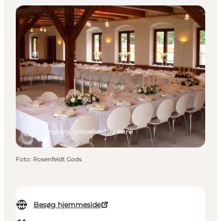
Vielse og bryllup
Vordingborg, Sydsjælland og øerne
Foto
:
Rosenfeldt Gods
Besøg hjemmeside