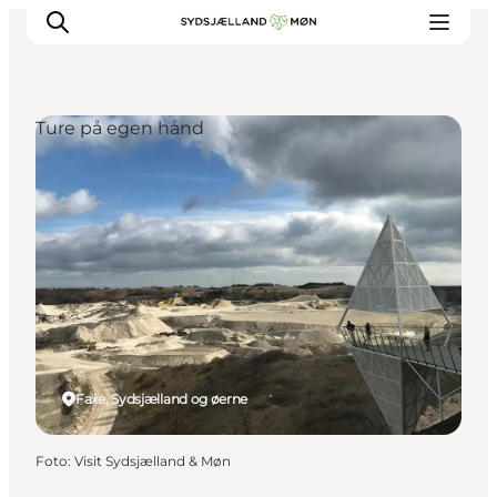
Ture på egen hånd
Oplev
Byer og steder
Events
Spis
Overnat
Planlæg din tur
Faxe, Sydsjælland og øerne
Foto
:
Visit Sydsjælland & Møn