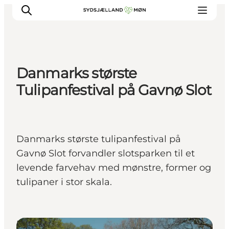
Danmarks største
Oplev
Tulipanfestival på Gavnø Slot
Byer og steder
Events
Spis
Danmarks største tulipanfestival på
Overnat
Gavnø Slot forvandler slotsparken til et
Planlæg din tur
levende farvehav med mønstre, former og
tulipaner i stor skala.
Det sker