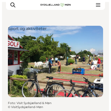
Sport og aktiviteter
Oplev
Byer og steder
Events
Spis
Overnat
Planlæg din tur
Foto
:
Visit Sydsjælland & Møn
©
VisitSydsjælland-Møn