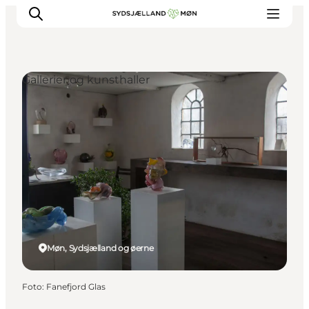
Gallerier og kunsthaller
Oplev
Byer og steder
Events
Spis
Overnat
Planlæg din tur
Møn, Sydsjælland og øerne
Foto
:
Fanefjord Glas