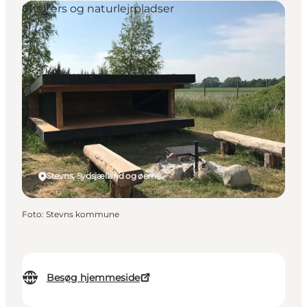
Shelters og naturlejrpladser
Stevns, Sydsjælland og øerne
Foto
:
Stevns kommune
Besøg hjemmeside