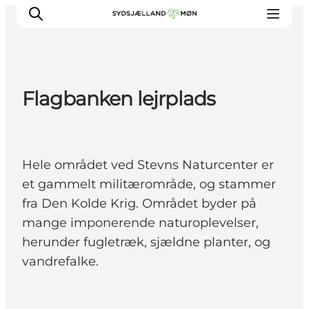
Flagbanken lejrplads
Oplev
Byer og steder
Events
Hele området ved Stevns Naturcenter er
Spis
et gammelt militærområde, og stammer
Overnat
fra Den Kolde Krig. Området byder på
Planlæg din tur
mange imponerende naturoplevelser,
herunder fugletræk, sjældne planter, og
vandrefalke.