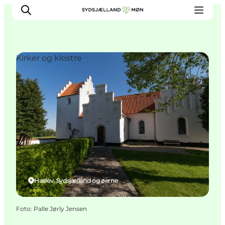
Kirker og klostre
Oplev
Byer og steder
Events
Spis
Overnat
Planlæg din tur
Haslev, Sydsjælland og øerne
Foto
:
Palle Jørly Jensen