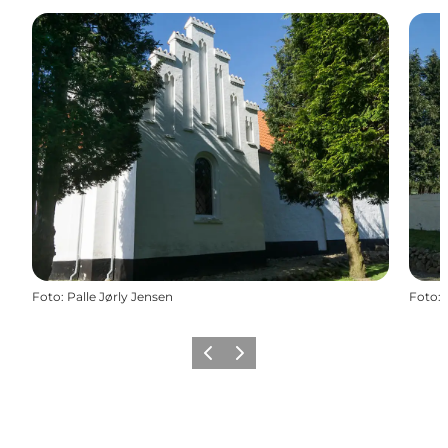
Foto
:
Palle Jørly Jensen
Foto
:
Forrige
Næste