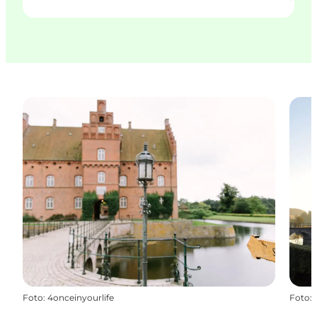
Foto
:
4onceinyourlife
Foto
: