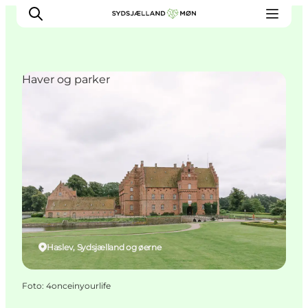
Haver og parker
Oplev
Byer og steder
Events
Spis
Overnat
Planlæg din tur
Haslev, Sydsjælland og øerne
Foto
:
4onceinyourlife