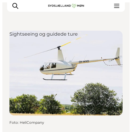
Sightseeing og guidede ture
Oplev
Byer og steder
Events
Spis
Overnat
Planlæg din tur
Foto
:
HeliCompany