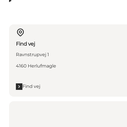
Find vej
Ravnstrupvej 1
4160 Herlufmagle
Find vej