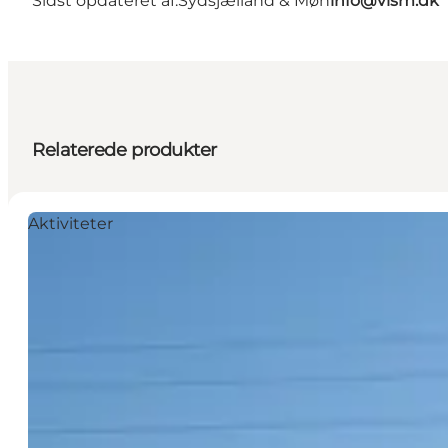
Sidst opdateret af:
Sydsjælland & Møn
info@vism.dk
Relaterede produkter
Aktiviteter