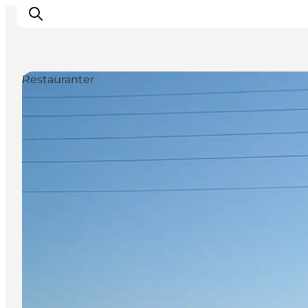
Restauranter
Oplev
Byer og steder
Events
Spis
Overnat
Planlæg din tur