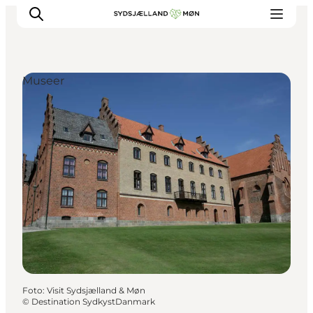
Museer
Oplev
Byer og steder
Events
Spis
Overnat
Planlæg din tur
Foto
:
Visit Sydsjælland & Møn
©
Destination SydkystDanmark