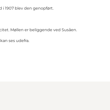
nd i 1907 blev den genopført.
icitet. Møllen er beliggende ved Susåen.
kan ses udefra.