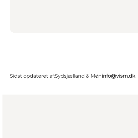
Sidst opdateret af:
Sydsjælland & Møn
info@vism.dk