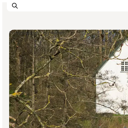
Fortidsminder og ruiner
Oplev
Byer og steder
Events
Spis
Overnat
Planlæg din tur