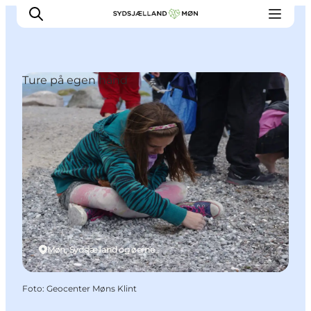
Ture på egen hånd
Oplev
Byer og steder
Events
Spis
Overnat
Planlæg din tur
Møn, Sydsjælland og øerne
Foto
:
Geocenter Møns Klint