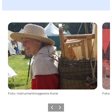
Foto
:
Instrumentmagerens Kone
Foto
:
Forrige
Næste