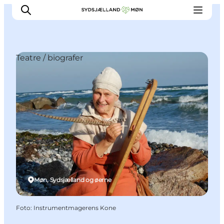
Teatre / biografer
Oplev
Byer og steder
Events
Spis
Overnat
Planlæg din tur
Møn, Sydsjælland og øerne
Foto
:
Instrumentmagerens Kone