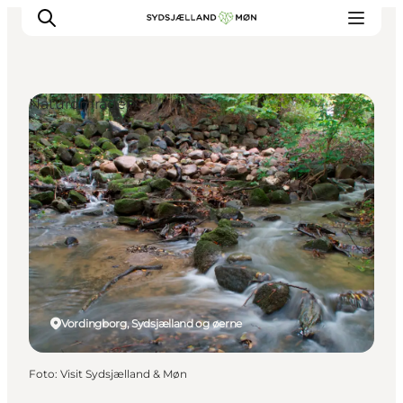
Naturområder
Oplev
Byer og steder
Events
Spis
Overnat
Planlæg din tur
Vordingborg, Sydsjælland og øerne
Foto
:
Visit Sydsjælland & Møn