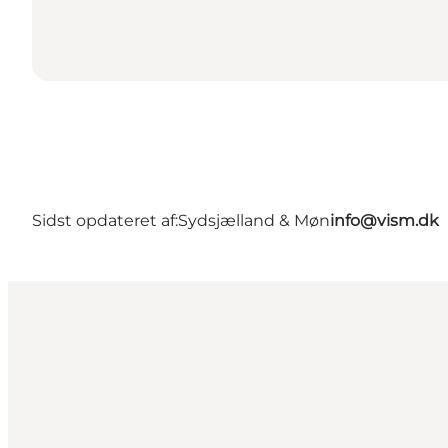
Sidst opdateret af:
Sydsjælland & Møn
info@vism.dk