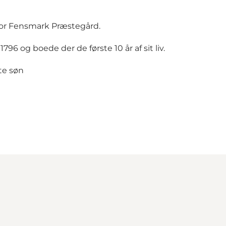
 for Fensmark Præstegård.
796 og boede der de første 10 år af sit liv.
te søn