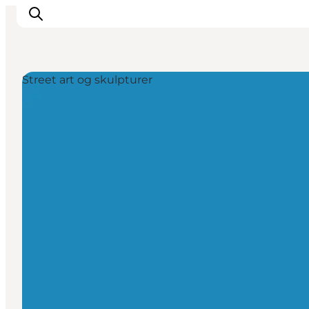
Street art og skulpturer
Oplev
Byer og steder
Events
Spis
Overnat
Planlæg din tur