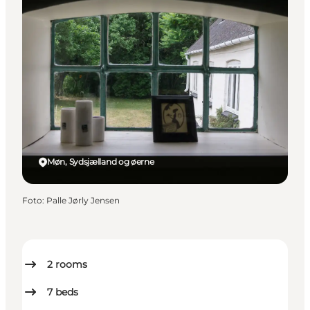
Møn, Sydsjælland og øerne
Foto
:
Palle Jørly Jensen
2
rooms
7
beds