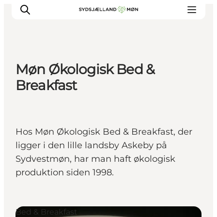
Møn Økologisk Bed &
Oplev
Breakfast
Byer og steder
Events
Spis
Hos Møn Økologisk Bed & Breakfast, der
Overnat
ligger i den lille landsby Askeby på
Planlæg din tur
Sydvestmøn, har man haft økologisk
produktion siden 1998.
Bed & Breakfast