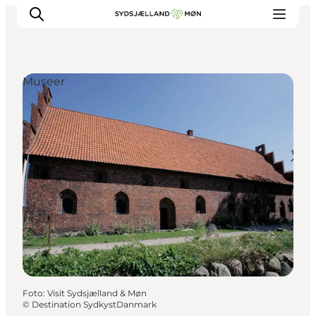
Museer
Oplev
Byer og steder
Events
Spis
Overnat
Planlæg din tur
Foto
:
Visit Sydsjælland & Møn
©
Destination SydkystDanmark