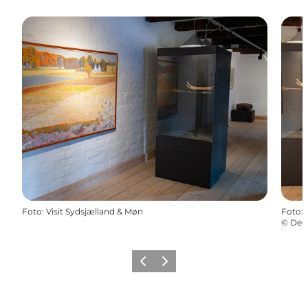
Foto
:
Visit Sydsjælland & Møn
Foto
:
©
Des
Forrige
Næste