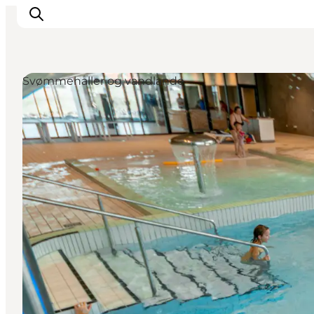
Svømmehaller og vandlande
Oplev
Byer og steder
Events
Spis
Overnat
Planlæg din tur