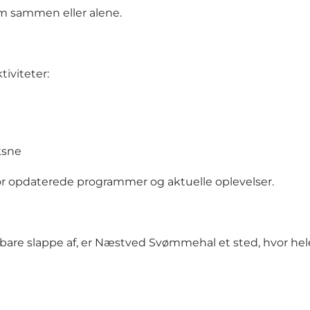
om sammen eller alene.
iviteter:
ksne
r opdaterede programmer og aktuelle oplevelser.
r bare slappe af, er Næstved Svømmehal et sted, hvor h