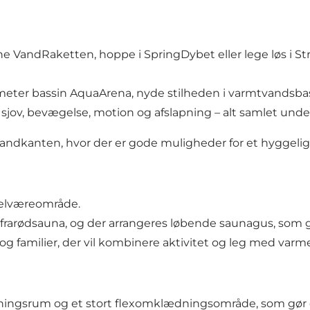
VandRaketten, hoppe i SpringDybet eller lege løs i Str
meter bassin AquaArena, nyde stilheden i varmtvandsbas
ov, bevægelse, motion og afslapning – alt samlet under
Vandkanten, hvor der er gode muligheder for et hyggeligt 
velværeområde.
frarødsauna, og der arrangeres løbende saunagus, som gi
g familier, der vil kombinere aktivitet og leg med varme
gsrum og et stort flexomklædningsområde, som gør det