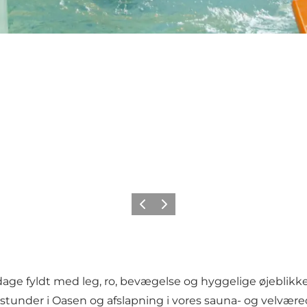
Forrige
Næste
 dage fyldt med leg, ro, bevægelse og hyggelige øjeblik
tunder i Oasen og afslapning i vores sauna- og velvær