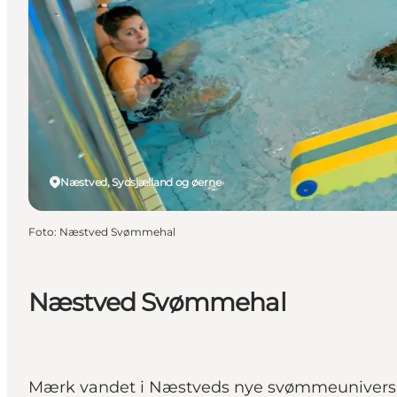
Næstved, Sydsjælland og øerne
Foto
:
Næstved Svømmehal
Næstved Svømmehal
Mærk vandet i Næstveds nye svømmeunivers – 