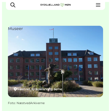
Museer
Oplev
Byer og steder
Events
Spis
Overnat
Planlæg din tur
Næstved, Sydsjælland og øerne
Foto
:
NæstvedArkiverne