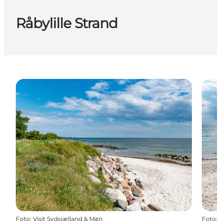
Råbylille Strand
Foto
:
Visit Sydsjælland & Møn
Foto
: