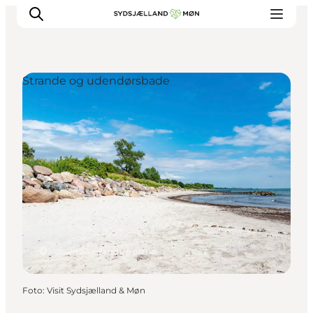
Strande og udendørsbade
Oplev
Byer og steder
Events
Spis
Overnat
Planlæg din tur
Møn, Sydsjælland og øerne
Foto
:
Visit Sydsjælland & Møn