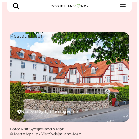
Restauranter
Oplev
Byer og steder
Events
Spis
Overnat
Planlæg din tur
Næstved, Sydsjælland og øerne
Foto
:
Visit Sydsjælland & Møn
©
Mette Mørup / VisitSydsjælland-Møn