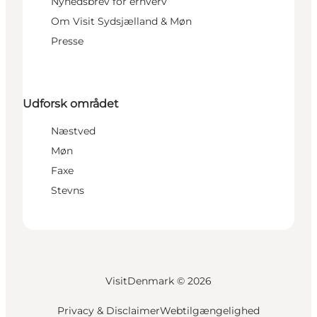
Nyhedsbrev for erhverv
Om Visit Sydsjælland & Møn
Presse
Udforsk området
Næstved
Møn
Faxe
Stevns
VisitDenmark ©
2026
Privacy & Disclaimer
Webtilgængelighed