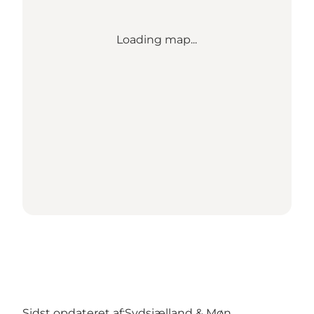
Loading map...
Sidst opdateret af:
Sydsjælland & Møn