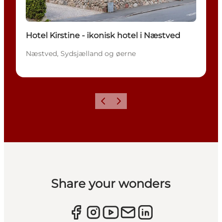
Hotel Kirstine - ikonisk hotel i Næstved
Næstved, Sydsjælland og øerne
Forrige
Næste
Share your wonders