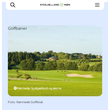
Golfbaner
Oplev
Byer og steder
Events
Spis
Overnat
Planlæg din tur
Rønnede, Sydsjælland og øerne
Foto
:
Rønnede Golfklub