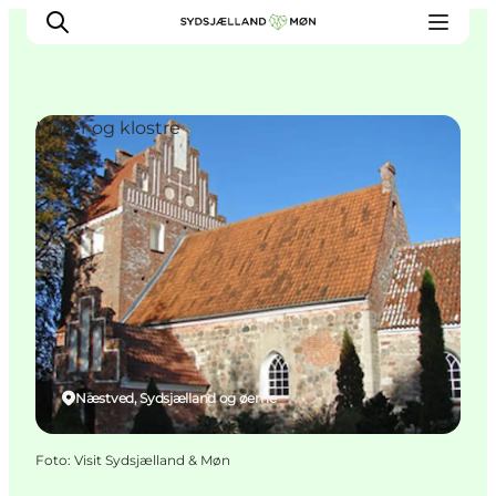
Kirker og klostre
Oplev
Byer og steder
Events
Spis
Overnat
Planlæg din tur
Næstved, Sydsjælland og øerne
Foto
:
Visit Sydsjælland & Møn