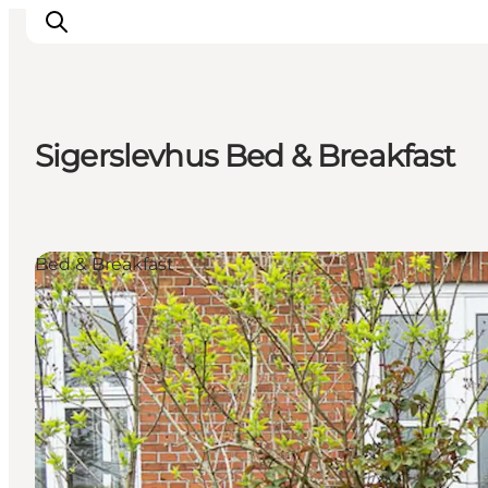
Sigerslevhus Bed & Breakfast
Oplev
Byer og steder
Events
Bed & Breakfast
Spis
Overnat
Planlæg din tur