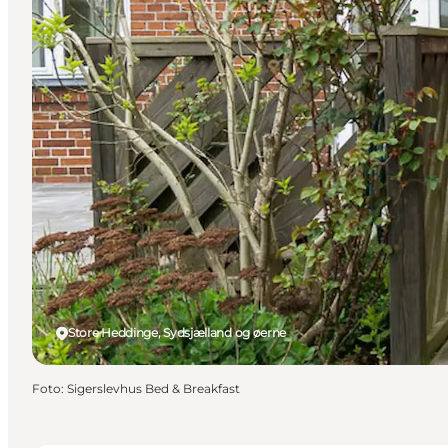
Store Heddinge, Sydsjælland og øerne
Foto
:
Sigerslevhus Bed & Breakfast