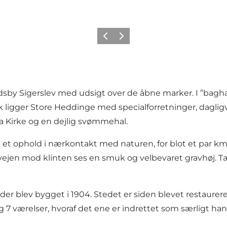
Forrige
Næste
dsby Sigerslev med udsigt over de åbne marker. I ”bagha
æk ligger Store Heddinge med specialforretninger, dagligv
a Kirke og en dejlig svømmehal.
et ophold i nærkontakt med naturen, for blot et par km 
å vejen mod klinten ses en smuk og velbevaret gravhøj. T
er blev bygget i 1904. Stedet er siden blevet restaureret
d og 7 værelser, hvoraf det ene er indrettet som særligt 