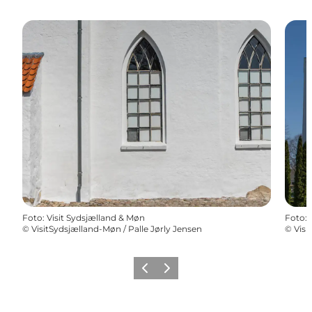
Foto
:
Visit Sydsjælland & Møn
Foto
:
©
VisitSydsjælland-Møn / Palle Jørly Jensen
©
Visi
Forrige
Næste