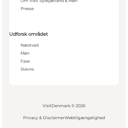
Om Visit Sydsjælland & Møn
Presse
Udforsk området
Næstved
Møn
Faxe
Stevns
VisitDenmark ©
2026
Privacy & Disclaimer
Webtilgængelighed