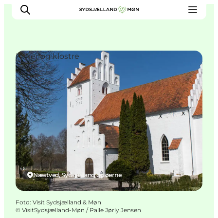
Kirker og klostre
Oplev
Byer og steder
Events
Spis
Overnat
Planlæg din tur
Næstved, Sydsjælland og øerne
Foto
:
Visit Sydsjælland & Møn
©
VisitSydsjælland-Møn / Palle Jørly Jensen