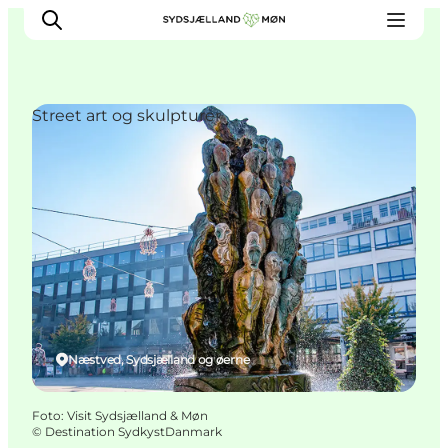
Street art og skulpturer
Oplev
Byer og steder
Events
Spis
Overnat
Planlæg din tur
Næstved, Sydsjælland og øerne
Foto
:
Visit Sydsjælland & Møn
©
Destination SydkystDanmark