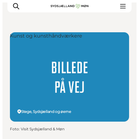
Kunst og kunsthåndværkere
Oplev
Byer og steder
Events
Spis
Overnat
Planlæg din tur
Stege, Sydsjælland og øerne
Foto
:
Visit Sydsjælland & Møn