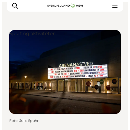
Sport og aktiviteter
Oplev
Byer og steder
Events
Spis
Overnat
Planlæg din tur
Foto
:
Julie Spuhr