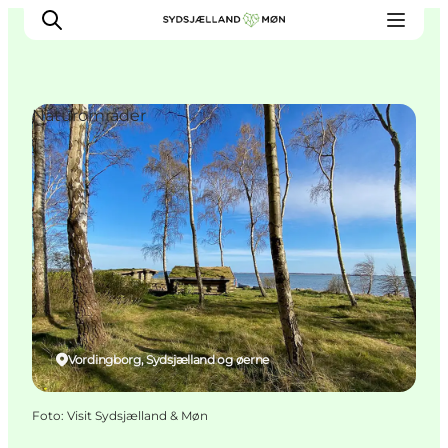
Naturområder
Oplev
Byer og steder
Events
Spis
Overnat
Planlæg din tur
Vordingborg, Sydsjælland og øerne
Foto
:
Visit Sydsjælland & Møn