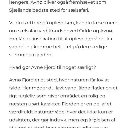
længere. Avnø bliver også fremhævet som
Sjællands bedste sted for sælsafari.
Vil du tættere på oplevelsen, kan du læse mere
om
sælsafari ved Knudshoved Odde og Avnø
.
Her får du inspiration til at opleve området fra
vandet og komme helt tæt på den særlige
stemning i fjorden.
Hvad gør Avnø Fjord til noget særligt?
Avnø Fjord er et sted, hvor naturen får lov at
fylde. Her møder du lavt vand, åbne flader og et
rigt fugleliv, som giver området en rolig og
næsten urørt karakter. Fjorden er en del af et
værdifuldt naturområde, hvor det ikke kun er
udsigten, der gør indtryk, men også følelsen af
at være et sted, hvor naturen stadig sætter