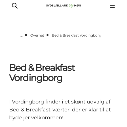
■
■
…
Overnat
Bed & Breakfast Vordingborg
Oplev
Byer og steder
Events
Bed & Breakfast
Spis
Vordingborg
Overnat
Planlæg din tur
I Vordingborg finder i et skønt udvalg af
Bed & Breakfast-værter, der er klar til at
byde jer velkommen!