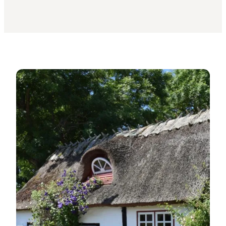
Bed & Breakfast i SydkystDanmark