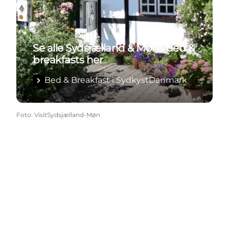
Se alle Sydsjælland & Møns bed &
breakfasts her
Bed & Breakfast i SydkystDanmark
Foto
:
VisitSydsjælland-Møn
Share your wonders