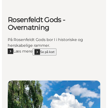
Rosenfeldt Gods -
Overnatning
På Rosenfeldt Gods bor I i historiske og
herskabelige rammer.
Læs mere
Se på kort
Læs mere "Rosenfeldt Gods - Overnatning"
show Rosenfeldt Gods - Overnatning on_map