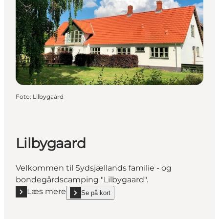
Foto
:
Lilbygaard
Lilbygaard
Velkommen til Sydsjællands familie - og
bondegårdscamping "Lilbygaard".
Læs mere
Se på kort
Læs mere "Lilbygaard"
show Lilbygaard on_map