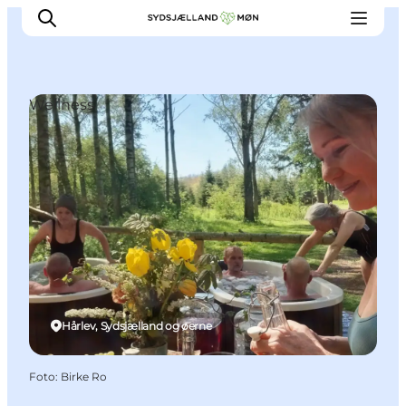
Wellness
Oplev
Byer og steder
Events
Spis
Overnat
Planlæg din tur
Hårlev, Sydsjælland og øerne
Foto
:
Birke Ro