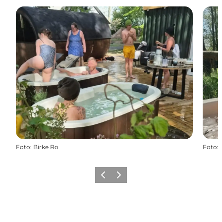
Foto
:
Birke Ro
Foto
:
Forrige
Næste