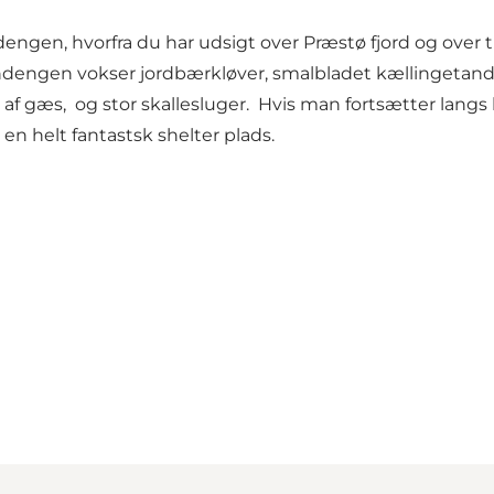
ngen, hvorfra du har udsigt over Præstø fjord og over ti
ngen vokser jordbærkløver, smalbladet kællingetand, s
e af gæs, og stor skallesluger. Hvis man fortsætter lan
 en helt fantastsk shelter plads.