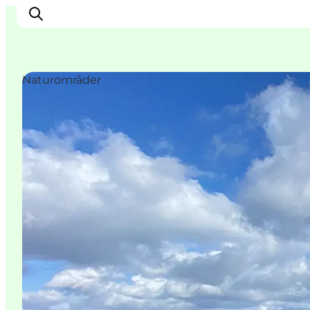
Naturområder
Oplev
Byer og steder
Events
Spis
Overnat
Planlæg din tur