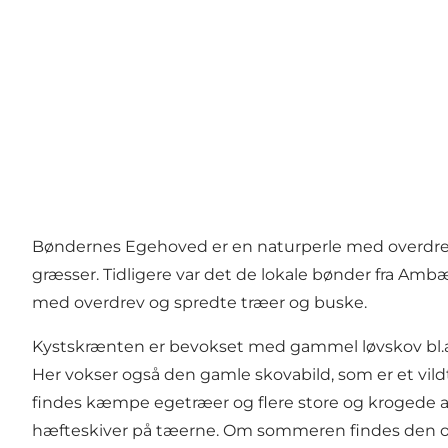
Bøndernes Egehoved er en naturperle med overdrev,
græsser. Tidligere var det de lokale bønder fra A
med overdrev og spredte træer og buske.
Kystskrænten er bevokset med gammel løvskov bl.a
Her vokser også den gamle skovabild, som er et vi
findes kæmpe egetræer og flere store og krogede av
hæfteskiver på tæerne. Om sommeren findes den of