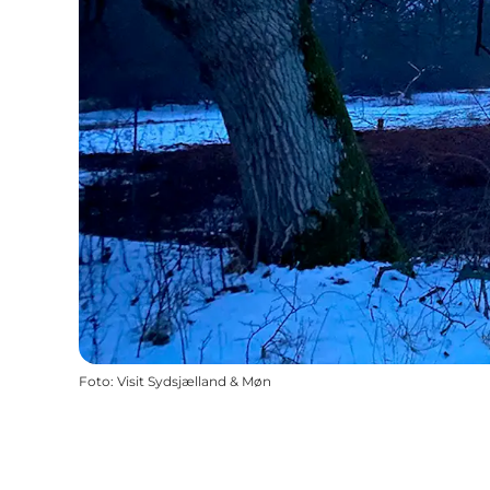
Foto
:
Visit Sydsjælland & Møn