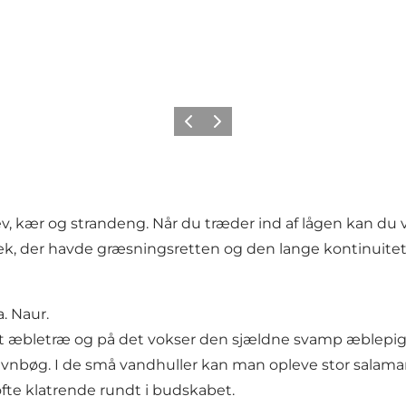
Forrige
Næste
 kær og strandeng. Når du træder ind af lågen kan du 
mbæk, der havde græsningsretten og den lange kontinuit
. Naur.
ldt æbletræ og på det vokser den sjældne svamp æblepig
nbøg. I de små vandhuller kan man opleve stor salamande
te klatrende rundt i budskabet.