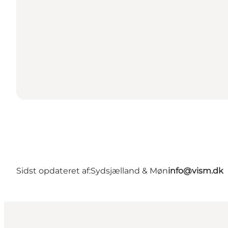
Sidst opdateret af:
Sydsjælland & Møn
info@vism.dk