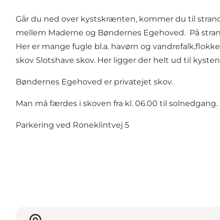
Går du ned over kystskrænten, kommer du til strande
mellem Maderne og Bøndernes Egehoved. På strande
Her er mange fugle bl.a. havørn og vandrefalk,flokk
skov Slotshave skov. Her ligger der helt ud til kysten
Bøndernes Egehoved er privatejet skov.
Man må færdes i skoven fra kl. 06.00 til solnedgang.
Parkering ved Roneklintvej 5