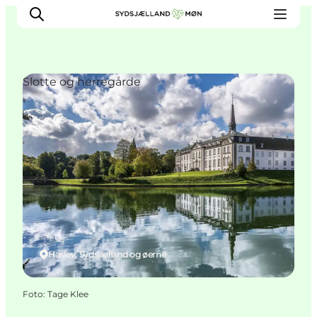
Slotte og herregårde
Oplev
Byer og steder
Events
Spis
Overnat
Planlæg din tur
Haslev, Sydsjælland og øerne
Foto
:
Tage Klee