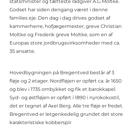
statsminister og tætteste rådgiver A.G Moltke.
Godset har siden dengang været i denne
families eje. Den dag i dag drives godset af
kammerherre, hofjægermester, greve Christian
Moltke og Frederik greve Moltke, som en af
Europas store jordbrugsvirksomheder med ca.
35 ansatte.
Hovedbygningen på Bregentved består af 3
fløje og 2 etager. Nordfløjen er opført ca. år 1650
og blev i 1735 ombykket og fik et barokkapel.
Syd- og østfløjen er opført i 1890 i nyrokokostil,
det er tegnet af Axel Berg. Alle tre fløje er fredet.
Bregentved er letgenkedelig grundet det store
karakteristiske kobberspir.