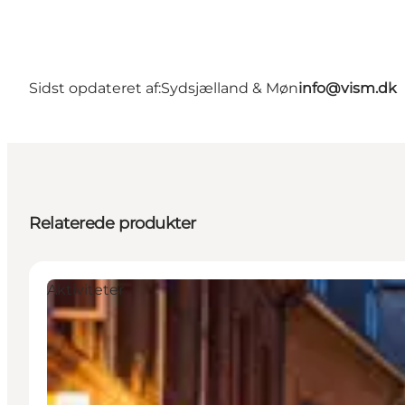
Sidst opdateret af:
Sydsjælland & Møn
info@vism.dk
Relaterede produkter
Aktiviteter