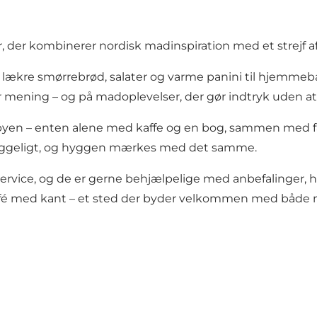
r, der kombinerer nordisk madinspiration med et strejf a
lækre smørrebrød, salater og varme panini til hjemmebag
ver mening – og på madoplevelser, der gør indtryk uden 
 i byen – enten alene med kaffe og en bog, sammen med fam
g hyggeligt, og hyggen mærkes med det samme.
rvice, og de er gerne behjælpelige med anbefalinger, hvi
afé med kant – et sted der byder velkommen med både 