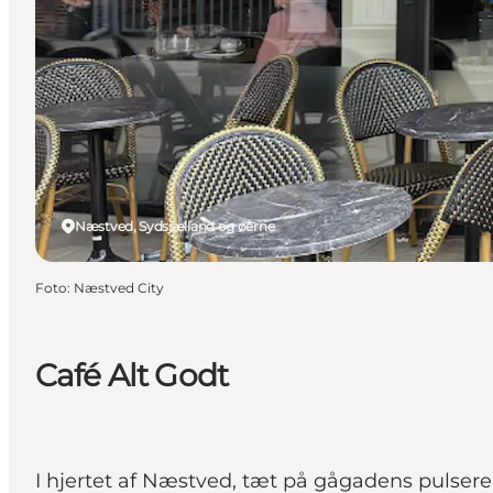
Næstved, Sydsjælland og øerne
Foto
:
Næstved City
Café Alt Godt
I hjertet af Næstved, tæt på gågadens pulsere