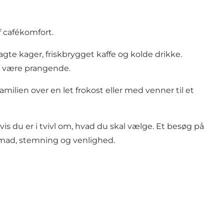
f cafékomfort.
te kager, friskbrygget kaffe og kolde drikke.
at være prangende.
ilien over en let frokost eller med venner til et
s du er i tvivl om, hvad du skal vælge. Et besøg på
mad, stemning og venlighed.