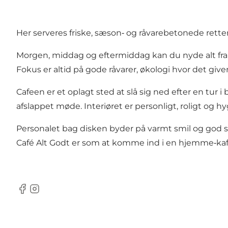
Her serveres friske, sæson‑ og råvarebetonede rette
Morgen, middag og eftermiddag kan du nyde alt fra 
Fokus er altid på gode råvarer, økologi hvor det gi
Cafeen er et oplagt sted at slå sig ned efter en tur
afslappet møde. Interiøret er personligt, roligt o
Personalet bag disken byder på varmt smil og god se
Café Alt Godt er som at komme ind i en hjemme‑k
Facebook
Instagram