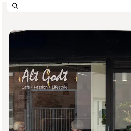
Cafeer
Oplev
Byer og steder
Events
Spis
Overnat
Planlæg din tur