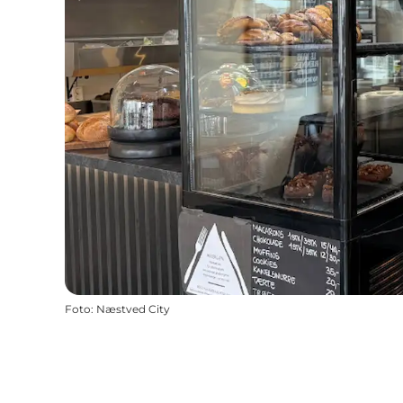
Foto
:
Næstved City