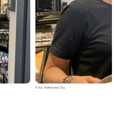
Foto
:
Næstved City