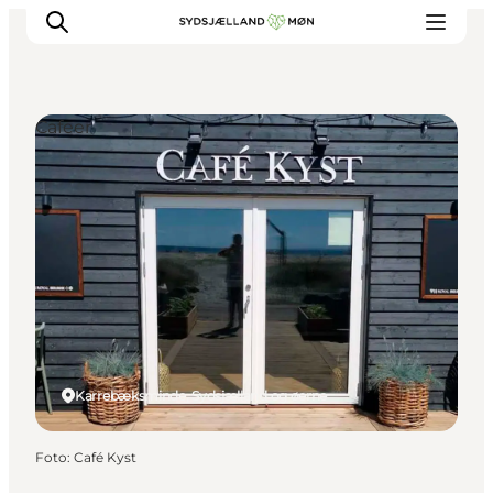
Cafeer
Oplev
Byer og steder
Events
Spis
Overnat
Planlæg din tur
Karrebæksminde, Sydsjælland og øerne
Foto
:
Café Kyst