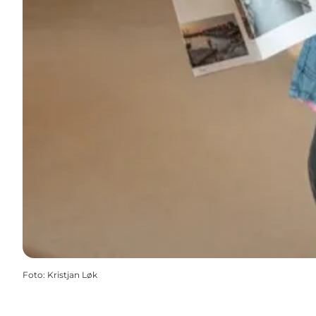
Foto
:
Kristjan Løk