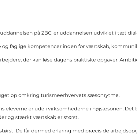
entuddannelsen på ZBC, er uddannelsen udviklet i tæt di
 og faglige kompetencer inden for værtskab, kommunika
dere, der kan løse dagens praktiske opgaver. Ambitione
bygget op omkring turismeerhvervets sæsonrytme.
ens eleverne er ude i virksomhederne i højsæsonen. Det 
er og stærkt værtskab er størst.
r størst. De får dermed erfaring med præcis de arbejds