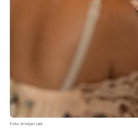
Foto
:
Kristjan Løk