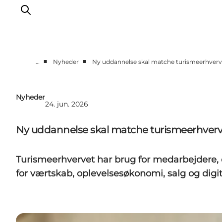
■
■
…
Nyheder
Ny uddannelse skal matche turismeerhverve
For turismeaktører
Presse
Nyheder
24. jun. 2026
Projekter
Billeddatabase
Ny uddannelse skal matche turismeerhverv
Nyhedsbrev
Turismeerhvervet har brug for medarbejdere,
for værtskab, oplevelsesøkonomi, salg og dig