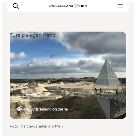
Ture på egen hånd
Oplev
Byer og steder
Events
Spis
Overnat
Planlæg din tur
Faxe, Sydsjælland og øerne
Foto
:
Visit Sydsjælland & Møn