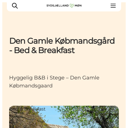
Den Gamle Købmandsgård
Oplev
- Bed & Breakfast
Byer og steder
Events
Spis
Hyggelig B&B i Stege – Den Gamle
Overnat
Købmandsgaard
Planlæg din tur
Bed & Breakfast