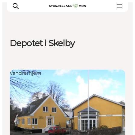
Depotet i Skelby
Oplev
Byer og steder
Events
Vandrerhjem
Spis
Overnat
Planlæg din tur