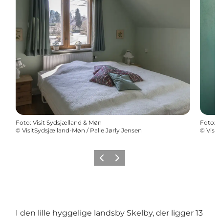
Foto
:
Visit Sydsjælland & Møn
Foto
:
©
VisitSydsjælland-Møn / Palle Jørly Jensen
©
Visi
Forrige
Næste
I den lille hyggelige landsby Skelby, der ligger 13