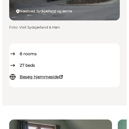
Næstved, Sydsjælland og øerne
Foto
:
Visit Sydsjælland & Møn
8
rooms
27
beds
Besøg hjemmeside