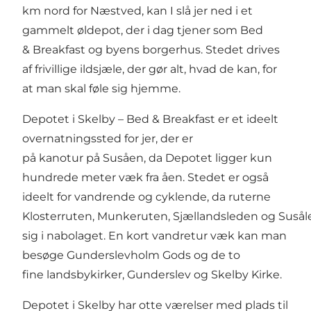
km nord for Næstved, kan I slå jer ned i et
gammelt øldepot, der i dag tjener som Bed
& Breakfast og byens borgerhus. Stedet drives
af frivillige ildsjæle, der gør alt, hvad de kan, for
at man skal føle sig hjemme.
Depotet i Skelby – Bed & Breakfast er et ideelt
overnatningssted for jer, der er
på kanotur på Susåen, da Depotet ligger kun
hundrede meter væk fra åen. Stedet er også
ideelt for vandrende og cyklende, da ruterne
Klosterruten, Munkeruten, Sjællandsleden og Susål
sig i nabolaget. En kort vandretur væk kan man
besøge Gunderslevholm Gods og de to
fine landsbykirker, Gunderslev og Skelby Kirke.
Depotet i Skelby har otte værelser med plads til