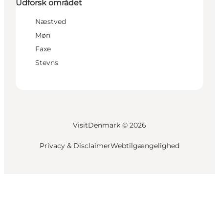
Udforsk området
Næstved
Møn
Faxe
Stevns
VisitDenmark ©
2026
Privacy & Disclaimer
Webtilgængelighed