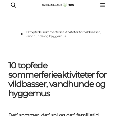
10 topfede sommerferieaktiviteter for vildbasser,
■
vandhunde og hyggemus
Oplev
Byer og steder
Events
10 topfede
Spis
sommerferieaktiviteter for
Overnat
Planlæg din tur
vildbasser, vandhunde og
hyggemus
Det’ sommer, det’ sol og det’ familietid.