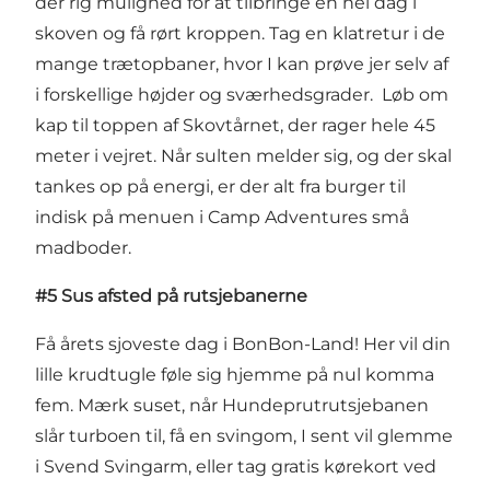
der rig mulighed for at tilbringe en hel dag i
skoven og få rørt kroppen. Tag en klatretur i de
mange trætopbaner, hvor I kan prøve jer selv af
i forskellige højder og sværhedsgrader. Løb om
kap til toppen af Skovtårnet, der rager hele 45
meter i vejret. Når sulten melder sig, og der skal
tankes op på energi, er der alt fra burger til
indisk på menuen i Camp Adventures små
madboder.
#5 Sus afsted på rutsjebanerne
Få årets sjoveste dag i BonBon-Land! Her vil din
lille krudtugle føle sig hjemme på nul komma
fem. Mærk suset, når Hundeprutrutsjebanen
slår turboen til, få en svingom, I sent vil glemme
i Svend Svingarm, eller tag gratis kørekort ved