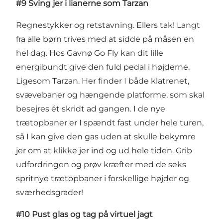
#9 Sving jer i lianerne som Tarzan
Regnestykker og retstavning. Ellers tak! Langt
fra alle børn trives med at sidde på måsen en
hel dag. Hos Gavnø Go Fly kan dit lille
energibundt give den fuld pedal i højderne.
Ligesom Tarzan. Her finder I både klatrenet,
svævebaner og hængende platforme, som skal
besejres ét skridt ad gangen. I de nye
trætopbaner er I spændt fast under hele turen,
så I kan give den gas uden at skulle bekymre
jer om at klikke jer ind og ud hele tiden. Grib
udfordringen og prøv kræfter med de seks
spritnye trætopbaner i forskellige højder og
sværhedsgrader!
#10 Pust glas og tag på virtuel jagt