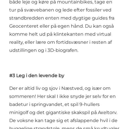
både leje og køre på mountainbikes, tage en
tur på svævebanen og lede efter fossiler ved
strandbredden enten med dygtige guides fra
Geocenteret eller på egen hånd. Du kan også
komme helt ud på klintekanten med virtual
reality, eller lære om fortidsvæsner i resten af
udstillingen og i 3D-biografen.
#3 Leg i den levende by
Der er altid liv og sjov i Næstved, og især om
sommeren! Her skal I ikke snyde jer selv for en
badetur i springvandet, et spil 9-hullers
minigolf og det gigantiske skakspil på Axeltorv.
De voksne kan tage sig et afslappende hvil i de
hyggelige strandstole, mens de små krudtugler