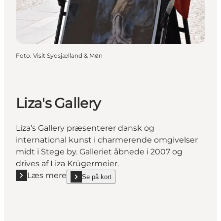
Foto
:
Visit Sydsjælland & Møn
Liza's Gallery
Liza’s Gallery præsenterer dansk og
international kunst i charmerende omgivelser
midt i Stege by. Galleriet åbnede i 2007 og
drives af Liza Krügermeier.
Læs mere
Se på kort
Læs mere "Liza's Gallery"
show Liza's Gallery on_map