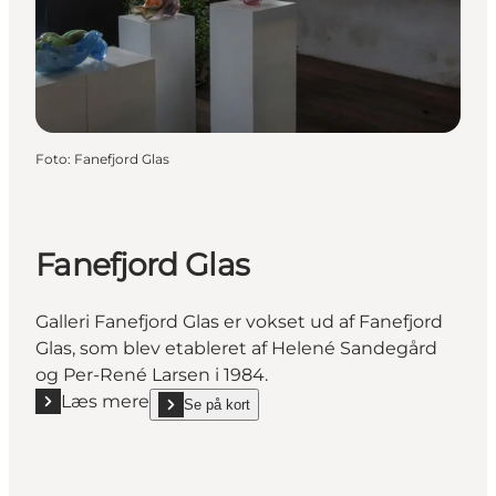
Foto
:
Fanefjord Glas
Fanefjord Glas
Galleri Fanefjord Glas er vokset ud af Fanefjord
Glas, som blev etableret af Helené Sandegård
og Per-René Larsen i 1984.
Læs mere
Se på kort
Læs mere "Fanefjord Glas"
show Fanefjord Glas on_map