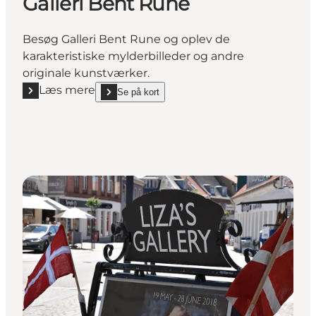
Galleri Bent Rune
Besøg Galleri Bent Rune og oplev de
karakteristiske mylderbilleder og andre
originale kunstværker.
Læs mere
Se på kort
Læs mere "Galleri Bent Rune"
show Galleri Bent Rune on_map