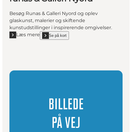
Besøg Runas & Galleri Nyord og oplev
glaskunst, malerier og skiftende
kunstudstillinger i inspirerende omgivelser.
Læs mere
Se på kort
Læs mere "runas & Galleri Nyord"
show runas & Galleri Nyord on_map