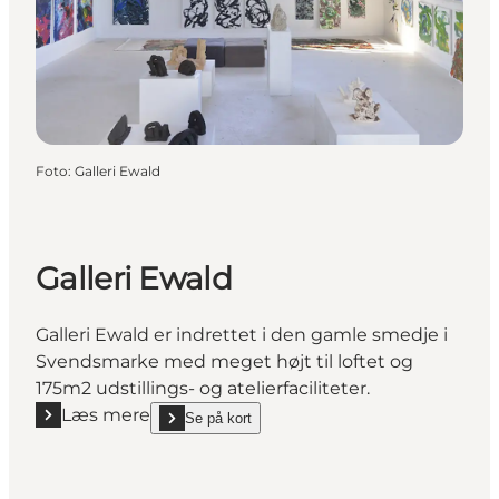
Foto
:
Galleri Ewald
Galleri Ewald
Galleri Ewald er indrettet i den gamle smedje i
Svendsmarke med meget højt til loftet og
175m2 udstillings- og atelierfaciliteter.
Læs mere
Se på kort
Læs mere "Galleri Ewald"
show Galleri Ewald on_map