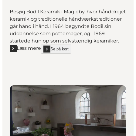
Besøg Bodil Keramik i Magleby, hvor hånddrejet
keramik og traditionelle håndværkstraditioner
går hånd i hånd. I 1964 begyndte Bodil sin
uddannelse som pottemager, og i 1969
startede hun op som selvstændig keramiker.
Læs mere
Se på kort
Læs mere "Bodil Keramik"
show Bodil Keramik on_map