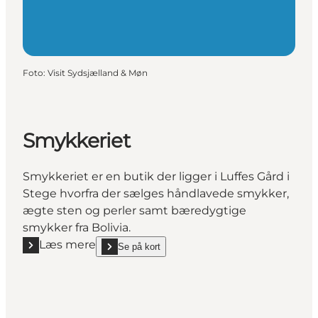
Foto
:
Visit Sydsjælland & Møn
Smykkeriet
Smykkeriet er en butik der ligger i Luffes Gård i
Stege hvorfra der sælges håndlavede smykker,
ægte sten og perler samt bæredygtige
smykker fra Bolivia.
Læs mere
Se på kort
Læs mere "Smykkeriet"
show Smykkeriet on_map