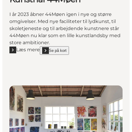
I år 2023 åbner 44Møen igen i nye og større
omgivelser. Med nye faciliteter til lydkunst, til
skoletjeneste og til arbejdende kunstnere står
44Møen nu klar som en lille kunstlandsby med
store ambitioner.
Læs mere
Se på kort
Læs mere "Kunsthal 44Møen"
show Kunsthal 44Møen on_map