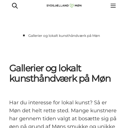
■
Gallerier og lokalt kunsthåndværk på Møn
Oplev
Byer og steder
Events
Gallerier og lokalt
Spis
kunsthåndværk på Møn
Overnat
Planlæg din tur
Har du interesse for lokal kunst? Så er
Møn det helt rette sted. Mange kunstnere
har gennem tiden valgt at bosætte sig på
øen på grund af Møns smukke og unikke