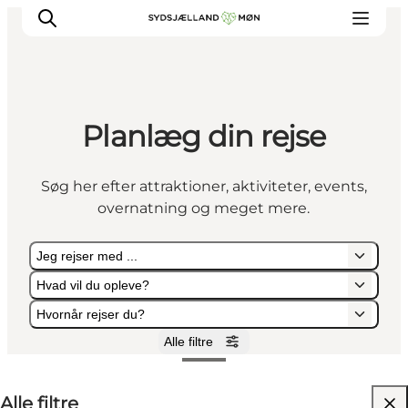
Planlæg din rejse
Oplev
Byer og steder
Søg her efter attraktioner, aktiviteter, events,
Events
overnatning og meget mere.
Spis
Overnat
Jeg rejser med ...
Planlæg din tur
Hvad vil du opleve?
Hvornår rejser du?
Alle filtre
Jeg rejser med ...
Hvad vil du opleve?
Hvornår rejser du?
Alle filtre