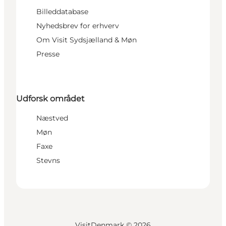
Billeddatabase
Nyhedsbrev for erhverv
Om Visit Sydsjælland & Møn
Presse
Udforsk området
Næstved
Møn
Faxe
Stevns
VisitDenmark ©
2026