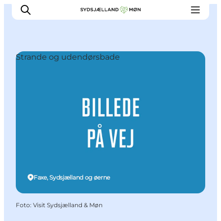
Strande og udendørsbade
Oplev
Byer og steder
Events
Spis
Overnat
Planlæg din tur
Faxe, Sydsjælland og øerne
Foto
:
Visit Sydsjælland & Møn