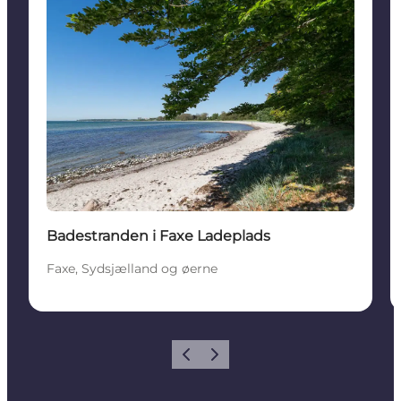
Badestranden i Faxe Ladeplads
Faxe, Sydsjælland og øerne
Forrige
Næste